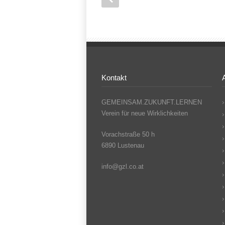
Kontakt
GEMEINSAM.ZUKUNFT.LERNEN
Verein für neue Wirklichkeiten
Vorachstraße 50 h
6890 Lustenau
info@gzl.co.at