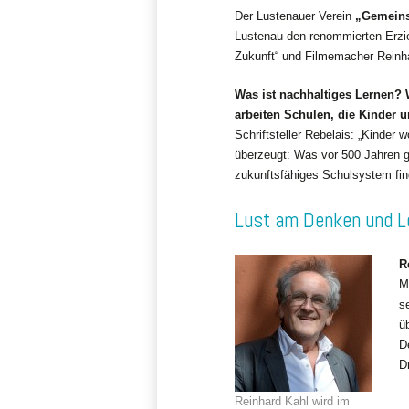
Der Lustenauer Verein
„Gemeins
Lustenau den renommierten Erzie
Zukunft“ und Filmemacher Reinha
Was ist nachhaltiges Lernen?
arbeiten Schulen, die Kinder 
Schriftsteller Rebelais: „Kinder 
überzeugt: Was vor 500 Jahren g
zukunftsfähiges Schulsystem fin
Lust am Denken und L
R
M
s
ü
D
D
Reinhard Kahl wird im