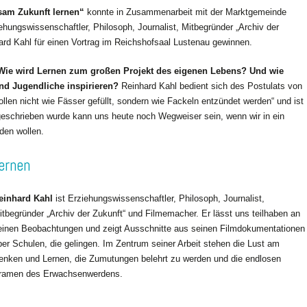
am Zukunft lernen“
konnte in Zusammenarbeit mit der Marktgemeinde
hungswissenschaftler, Philosoph, Journalist, Mitbegründer „Archiv der
rd Kahl für einen Vortrag im Reichshofsaal Lustenau gewinnen.
 Wie wird Lernen zum großen Projekt des eigenen Lebens? Und wie
und Jugendliche inspirieren?
Reinhard Kahl bedient sich des Postulats von
wollen nicht wie Fässer gefüllt, sondern wie Fackeln entzündet werden“ und ist
eschrieben wurde kann uns heute noch Wegweiser sein, wenn wir in ein
den wollen.
ernen
einhard Kahl
ist Erziehungswissenschaftler, Philosoph, Journalist,
itbegründer „Archiv der Zukunft“ und Filmemacher. Er lässt uns teilhaben an
einen Beobachtungen und zeigt Ausschnitte aus seinen Filmdokumentationen
ber Schulen, die gelingen. Im Zentrum seiner Arbeit stehen die Lust am
enken und Lernen, die Zumutungen belehrt zu werden und die endlosen
ramen des Erwachsenwerdens.