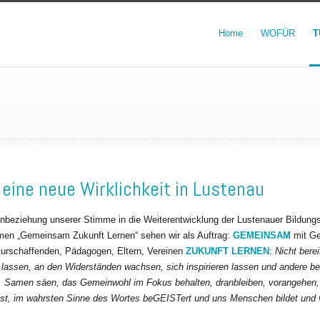
Home
WOFÜR
T
 eine neue Wirklichkeit in Lustenau
inbeziehung unserer Stimme in die Weiterentwicklung der Lustenauer Bildung
en „Gemeinsam Zukunft Lernen“ sehen wir als Auftrag:
GEMEINSAM
mit Ge
lturschaffenden, Pädagogen, Eltern, Vereinen
ZUKUNFT LERNEN
:
Nicht bere
lassen, an den Widerständen wachsen, sich inspirieren lassen und andere bege
 Samen säen, das Gemeinwohl im Fokus behalten, dranbleiben, vorangehen, a
g ist, im wahrsten Sinne des Wortes beGEISTert und uns Menschen bildet und 