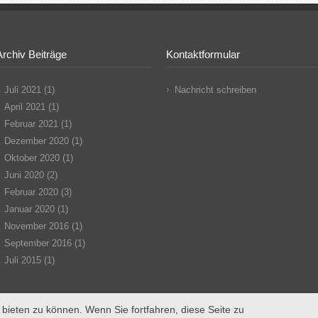
Archiv Beiträge
Kontaktformular
Juli 2021
(1)
Nachricht schreiben
April 2021
(1)
Februar 2021
(1)
Dezember 2020
(1)
Oktober 2020
(1)
Juni 2020
(2)
Februar 2020
(3)
Januar 2020
(1)
November 2016
(1)
September 2016
(1)
Juli 2015
(1)
bieten zu können. Wenn Sie fortfahren, diese Seite zu