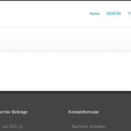
Home
WOFÜR
T
Archiv Beiträge
Kontaktformular
Juli 2021
(1)
Nachricht schreiben