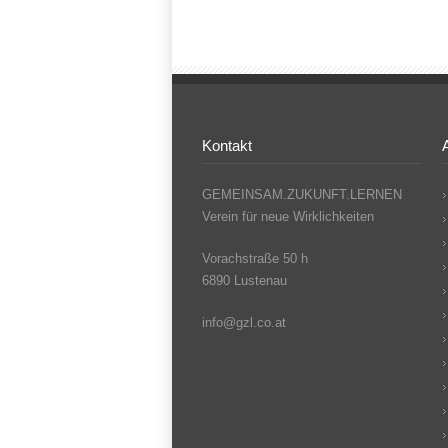
Kontakt
GEMEINSAM.ZUKUNFT.LERNEN
Verein für neue Wirklichkeiten
Vorachstraße 50 h
6890 Lustenau
info@gzl.co.at