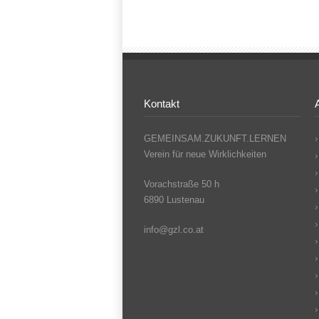
Kontakt
GEMEINSAM.ZUKUNFT.LERNEN
Verein für neue Wirklichkeiten
Vorachstraße 50 h
6890 Lustenau
info@gzl.co.at