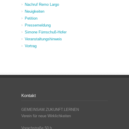
Nachruf Remo Largo
Neuigkeiten
Petition
Pressemeldung
Simone Fürnschuß-Hofer
Veranstaltungshinweis
Vortrag
Kontakt
GEMEINSAM.ZUKUNFT.LERNEN
Verein für neue Wirklichkeiten
Vorachstraße 50 h