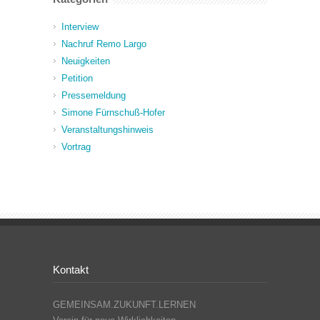
Interview
Nachruf Remo Largo
Neuigkeiten
Petition
Pressemeldung
Simone Fürnschuß-Hofer
Veranstaltungshinweis
Vortrag
Kontakt
GEMEINSAM.ZUKUNFT.LERNEN