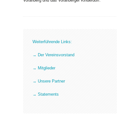
Vorarlberg und das Vorarlberger Kinderdorf.
Weiterführende Links:
→ Der Vereinsvorstand
→ Mitglieder
→ Unsere Partner
→ Statements