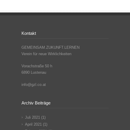
Kontakt
GEMEINSAM.ZUKUNFT.LERNEN
Verein für neue Wirklichkeiten
Vorachstraße 50 h
6890 Lustenau
info@gzl.co.at
Archiv Beiträge
Juli 2021
(1)
April 2021
(1)