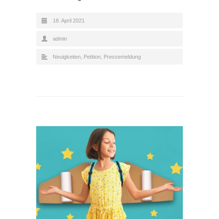
18. April 2021
admin
Neuigkeiten
,
Petition
,
Pressemeldung