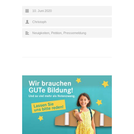
10. Juni 2020
Christoph
Neuigkeiten
,
Petition
,
Pressemeldung