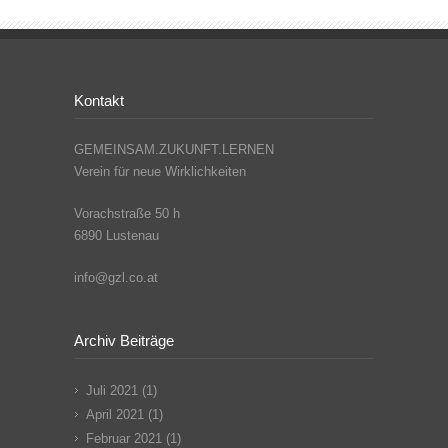
Kontakt
GEMEINSAM.ZUKUNFT.LERNEN
Verein für neue Wirklichkeiten
Vorachstraße 50 h
6890 Lustenau
info@gzl.co.at
Archiv Beiträge
Juli 2021
(1)
April 2021
(1)
Februar 2021
(1)