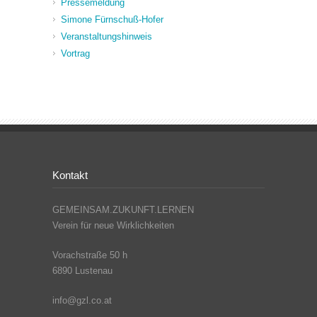
Pressemeldung
Simone Fürnschuß-Hofer
Veranstaltungshinweis
Vortrag
Kontakt
GEMEINSAM.ZUKUNFT.LERNEN
Verein für neue Wirklichkeiten
Vorachstraße 50 h
6890 Lustenau
info@gzl.co.at