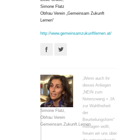
Simone Flatz
Obfrau Verein „Gemeinsam Zukunft
Lernen“
http://www.gemeinsamzukunftlernen.at/
„Wenn auch ihr
dieses Anliegen
„NEIN zum
Notenzwang = JA
zur Wahlfreiheit
Simone Flatz,
der
Obfrau Verein
Beurteilungsform“
Gemeinsam.Zukunft.Lernen
mittragen wollt,
freuen wir uns über