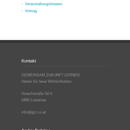
Veranstaltungshinweis
Vortrag
Kontakt
GEMEINSAM.ZUKUNFT.LERNEN
Verein für neue Wirklichkeiten
Vorachstraße 50 h
6890 Lustenau
info@gzl.co.at