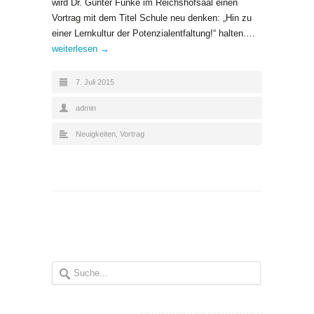
wird Dr. Günter Funke im Reichshofsaal einen
Vortrag mit dem Titel Schule neu denken: „Hin zu
einer Lernkultur der Potenzialentfaltung!“ halten.…
weiterlesen →
7. Juli 2015
admin
Neuigkeiten
,
Vortrag