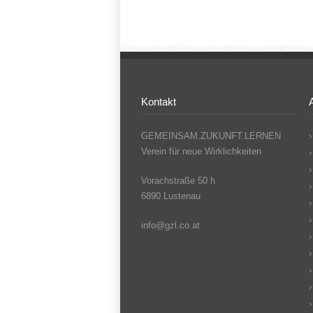
Kontakt
GEMEINSAM.ZUKUNFT.LERNEN
Verein für neue Wirklichkeiten
Vorachstraße 50 h
6890 Lustenau
info@gzl.co.at