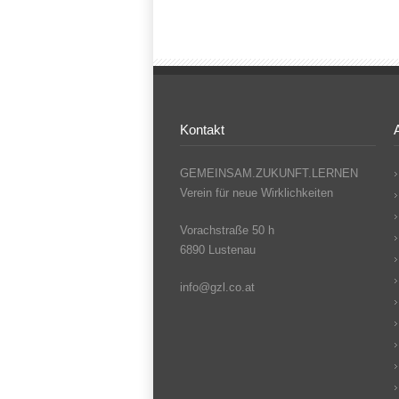
Kontakt
GEMEINSAM.ZUKUNFT.LERNEN
Verein für neue Wirklichkeiten
Vorachstraße 50 h
6890 Lustenau
info@gzl.co.at