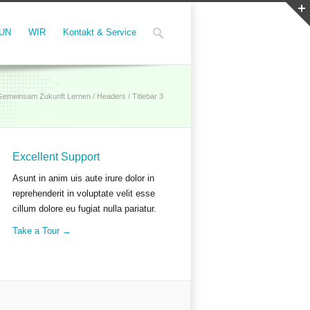
UN
WIR
Kontakt & Service
Gemeinsam Zukunft Lernen
/
Headers
/
Titlebar 3
Excellent Support
Asunt in anim uis aute irure dolor in
reprehenderit in voluptate velit esse
cillum dolore eu fugiat nulla pariatur.
Take a Tour →