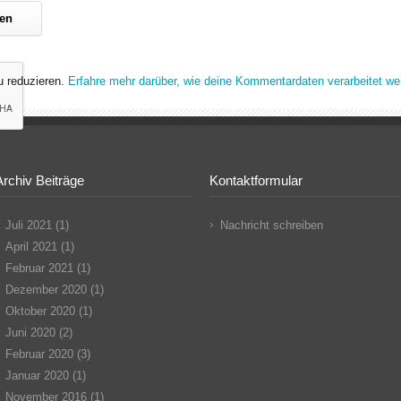
 reduzieren.
Erfahre mehr darüber, wie deine Kommentardaten verarbeitet we
Archiv Beiträge
Kontaktformular
Juli 2021
(1)
Nachricht schreiben
April 2021
(1)
Februar 2021
(1)
Dezember 2020
(1)
Oktober 2020
(1)
Juni 2020
(2)
Februar 2020
(3)
Januar 2020
(1)
November 2016
(1)