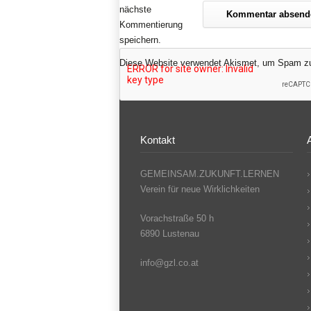
nächste
Kommentierung
speichern.
Diese Website verwendet Akismet, um Spam zu
Kontakt
GEMEINSAM.ZUKUNFT.LERNEN
Verein für neue Wirklichkeiten
Vorachstraße 50 h
6890 Lustenau
info@gzl.co.at