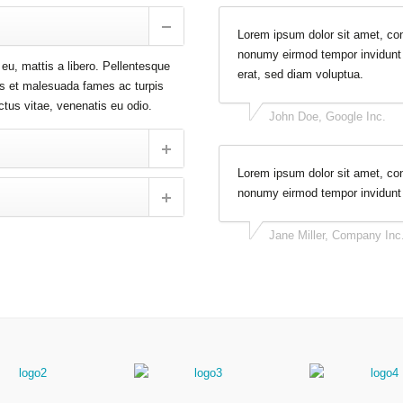
Lorem ipsum dolor sit amet, con
nonumy eirmod tempor invidunt 
 eu, mattis a libero. Pellentesque
erat, sed diam voluptua.
tus et malesuada fames ac turpis
uctus vitae, venenatis eu odio.
John Doe, Google Inc.
Lorem ipsum dolor sit amet, con
nonumy eirmod tempor invidunt 
Jane Miller, Company Inc