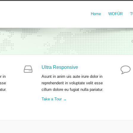
Home
WOFÜR
T
Ultra Responsive
r in
Asunt in anim uis aute irure dolor in
esse
reprehenderit in voluptate velit esse
atur.
cillum dolore eu fugiat nulla pariatur.
Take a Tour →