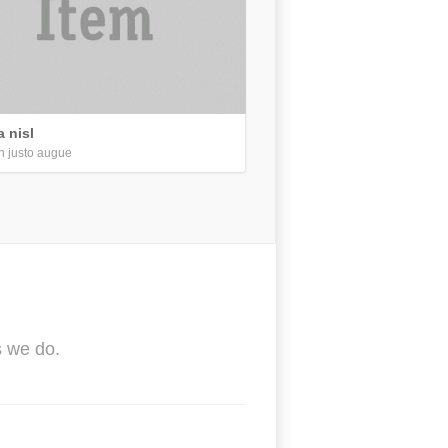
a nisl
 justo augue
s we do.