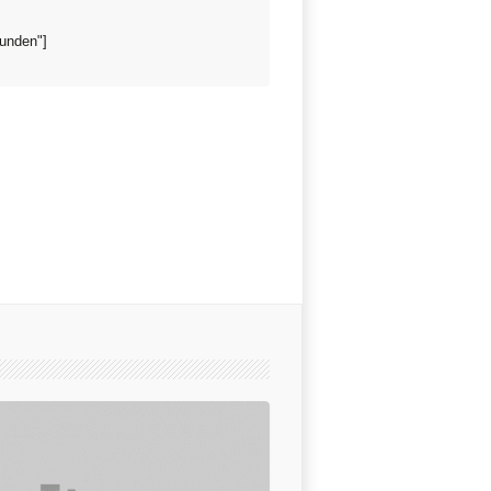
funden"]