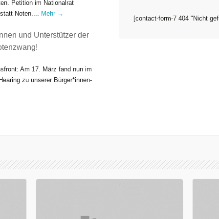
n. Petition im Nationalrat
tatt Noten....
Mehr →
[contact-form-7 404 "Nicht ge
nnen und Unterstützer der
Notenzwang!
nsfront: Am 17. März fand nun im
Hearing zu unserer Bürger*innen-