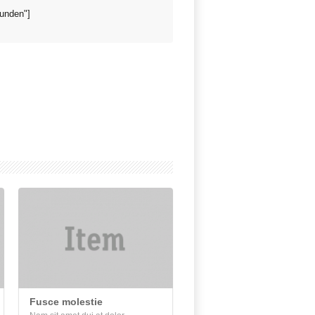
funden"]
Fusce molestie