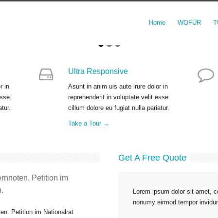
Home
WOFÜR
T
Ultra Responsive
r in
Asunt in anim uis aute irure dolor in
esse
reprehenderit in voluptate velit esse
atur.
cillum dolore eu fugiat nulla pariatur.
Take a Tour →
Get A Free Quote
rnnoten. Petition im
.
Lorem ipsum dolor sit amet, co
nonumy eirmod tempor invidun
n. Petition im Nationalrat