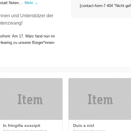
tatt Noten....
Mehr →
[contact-form-7 404 "Nicht ge
nnen und Unterstützer der
Notenzwang!
nsfront: Am 17. März fand nun im
Hearing zu unserer Bürger*innen-
In fringilla suscipit
Duis a nisl