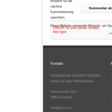
Browser für die
nächste
Kommentierung
speichern.
Diese Website verwendet Akismet, um Sp
Kontakt
GEMEINSAM.ZUKUNFT.LERNEN
Verein für neue Wirklichkeiten
Vorachstraße 50 h
6890 Lustenau
info@gzl.co.at