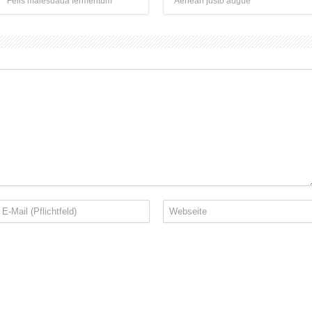
Felis malesuada fermentum
Aenean justo augue