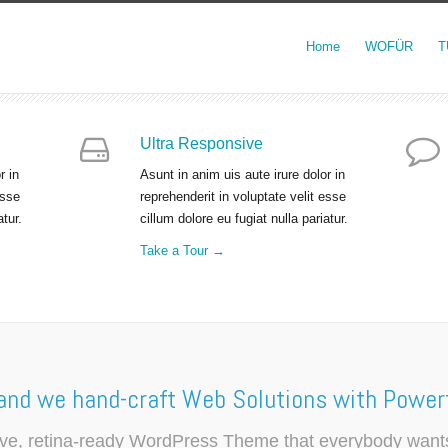
Home
WOFÜR
T
Ultra Responsive
r in
Asunt in anim uis aute irure dolor in
esse
reprehenderit in voluptate velit esse
atur.
cillum dolore eu fugiat nulla pariatur.
Take a Tour →
and we hand-craft Web Solutions with Powerf
ive, retina-ready WordPress Theme that everybody wants