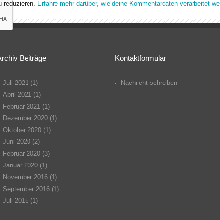
 reduzieren.
Erfahre mehr darüber, wie deine Kommentardaten verarbeitet we
Archiv Beiträge
Kontaktformular
Juli 2021
(1)
Nachricht schreiben
April 2021
(1)
Februar 2021
(1)
Dezember 2020
(1)
Oktober 2020
(1)
Juni 2020
(2)
Februar 2020
(3)
Januar 2020
(1)
November 2016
(1)
September 2016
(1)
Juli 2015
(1)