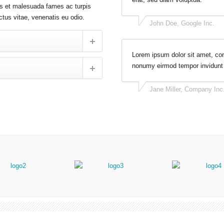
tus et malesuada fames ac turpis
uctus vitae, venenatis eu odio.
John Doe, Google Inc.
Lorem ipsum dolor sit amet, con
nonumy eirmod tempor invidunt 
Jane Miller, Company Inc