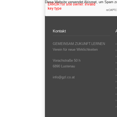
Diese Website verwendet Akismet, um Spam zu
Kontakt
GEMEINSAM.ZUKUNFT.LERNEN
Verein für neue Wirklichkeiten
Vorachstraße 50 h
6890 Lustenau
info@gzl.co.at