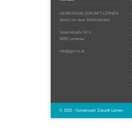
GEMEINSAM.ZUKUNFT.LERNEN
Verein für neue Wirklichkeiten
Vorachstraße 50 h
6890 Lustenau
info@gzl.co.at
© 2020 - Gemeinsam Zukunft Lernen.