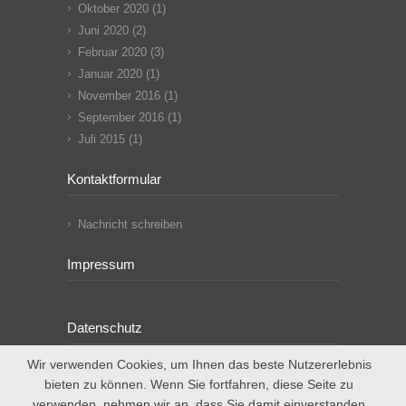
Oktober 2020
(1)
Juni 2020
(2)
Februar 2020
(3)
Januar 2020
(1)
November 2016
(1)
September 2016
(1)
Juli 2015
(1)
Kontaktformular
Nachricht schreiben
Impressum
Datenschutz
Wir verwenden Cookies, um Ihnen das beste Nutzererlebnis
bieten zu können. Wenn Sie fortfahren, diese Seite zu
verwenden, nehmen wir an, dass Sie damit einverstanden