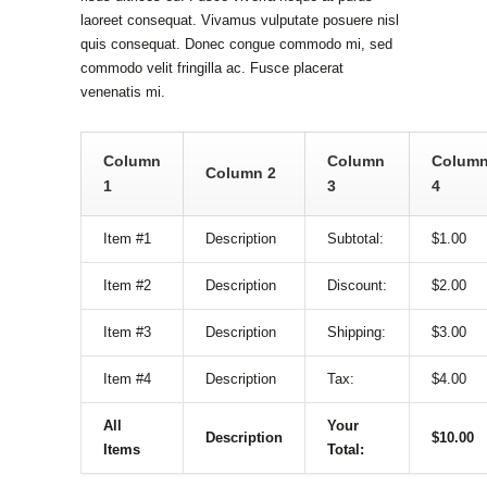
laoreet consequat. Vivamus vulputate posuere nisl
quis consequat. Donec congue commodo mi, sed
commodo velit fringilla ac. Fusce placerat
venenatis mi.
Column
Column
Colum
Column 2
1
3
4
Item #1
Description
Subtotal:
$1.00
Item #2
Description
Discount:
$2.00
Item #3
Description
Shipping:
$3.00
Item #4
Description
Tax:
$4.00
All
Your
Description
$10.00
Items
Total: